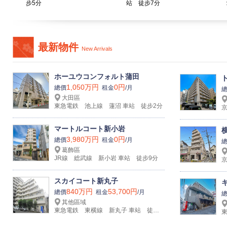
步5分
站 徒步7分
最新物件
New Arrivals
ホーユウコンフォルト蒲田
1,050万円
0円
總價
租金
/月
大田區
東急電鉄 池上線 蓮沼 車站 徒步2分
マートルコート新小岩
3,980万円
0円
總價
租金
/月
葛飾區
JR線 総武線 新小岩 車站 徒步9分
スカイコート新丸子
840万円
53,700円
總價
租金
/月
其他區域
東急電鉄 東横線 新丸子 車站 徒步5分