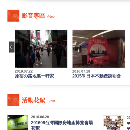
影音專區
Video
2019.07.22
2016.07.18
原宿の路地裏一軒家
2015/6 日本不動產說明會
活動花絮
Event
2016.06.20
2
201606台灣國際房地產博覽會場
花絮