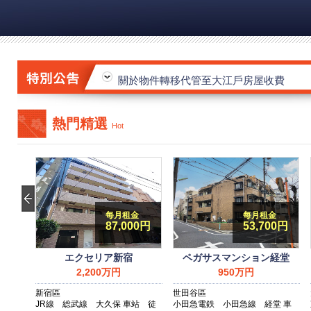
關於物件轉移代管至大江戶房屋收費
20160106聯合報刊載大江戶房屋日本房
大江戶房屋喬遷新址
關於物件轉移代管至大江戶房屋收費
20160106聯合報刊載大江戶房屋日本房
熱門精選
Hot
不動産保証協会会員章
不動產經紀公會會員證
宅地建物取引業者免許
不
書
証
租金
每月租金
每月租金
87,000円
53,700円
蒲田
エクセリア新宿
ペガサスマンション経堂
2,200万円
950万円
新宿區
世田谷區
車站 徒
JR線 総武線 大久保 車站 徒
小田急電鉄 小田急線 経堂 車