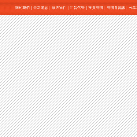
關於我們
｜
最新消息
｜
嚴選物件
｜
租賃代管
｜
投資說明
｜
說明會資訊
｜
分享
｜
日本房地產
｜
日本買房
｜
日本購屋
｜
日本投資
大江戶房屋有限公司