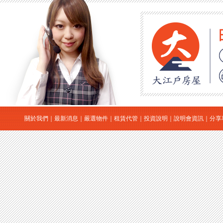
關於我們
｜
最新消息
｜
嚴選物件
｜
租賃代管
｜
投資說明
｜
說明會資訊
｜
分享
｜
日本房地產
｜
日本買房
｜
日本購屋
｜
日本投資
大江戶房屋有限公司