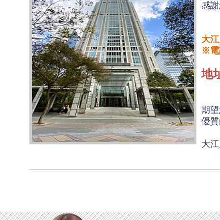
感謝
大江
※電
地址
期望
優質
大江