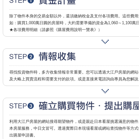
除了物件本身的交易金額以外，還須繳納稅金及支付各項費用。這些費用大
如：購買1,000萬日圓的房屋時，大約需要準備的資金為1,060～1,10
★各項費用明細（請參照《購屋費用說明一覽表》）
尋找投資物件時，多方收集情報非常重要。您可以透過大江戶房屋的網站
及大略上買賣流程和需要支付的款項。或是直接來電諮詢由專員為您解說
利用大江戶房屋的網站搜尋期望物件，或是親赴日本看屋挑選滿意的物件
本房屋服務，中日文皆可。透過實際日本現場看屋或網站查找物件等方式
出購屋申請書。