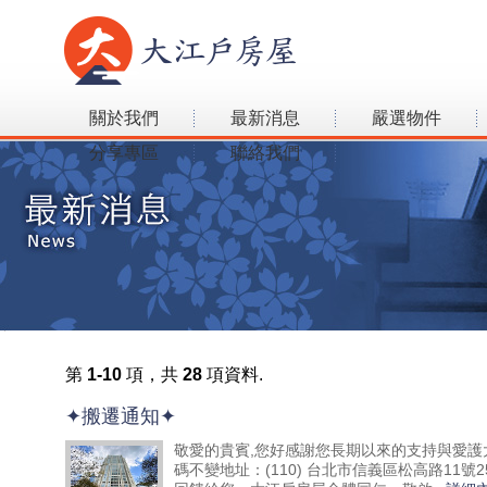
關於我們
最新消息
嚴選物件
分享專區
聯絡我們
第
1-10
項，共
28
項資料.
✦搬遷通知✦
敬愛的貴賓,您好感謝您長期以來的支持與愛
碼不變地址：(110) 台北市信義區松高路1