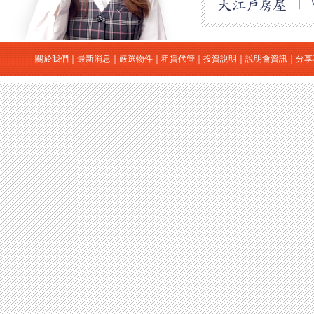
關於我們
｜
最新消息
｜
嚴選物件
｜
租賃代管
｜
投資說明
｜
說明會資訊
｜
分享
｜
日本房地產
｜
日本買房
｜
日本購屋
｜
日本投資
大江戶房屋有限公司