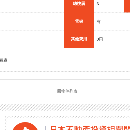
總樓層
6
電梯
有
其他費用
0円
置處
回物件列表