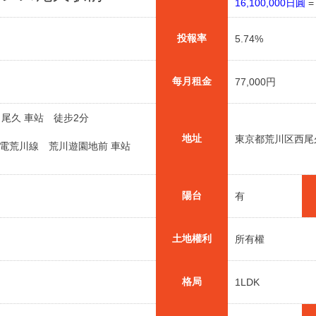
16,100,000日圓
投報率
5.74%
每月租金
77,000円
 尾久 車站 徒步2分
地址
東京都荒川区西尾久
都電荒川線 荒川遊園地前 車站
陽台
有
土地權利
所有權
格局
1LDK