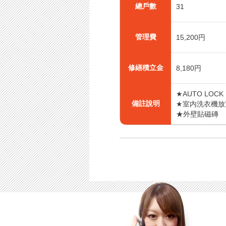
總戶數
31
管理費
15,200円
修繕積立金
8,180円
★AUTO LOCK
備註說明
★室内洗衣機放
★外壁貼磁磚