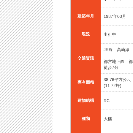
建築年月
1987年03月
現況
出租中
JR線 高崎線
交通資訊
都営地下鉄 
徒步7分
38.76平方公尺
專有面積
(11.72坪)
建物結構
RC
種類
大樓