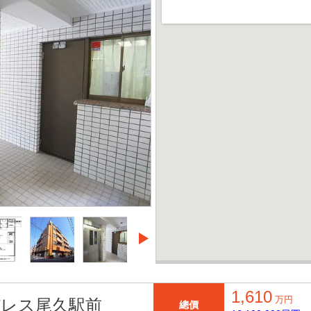
1,610
万円
レス尾久駅前
總價