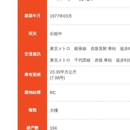
建築年月
1977年03月
現況
出租中
東京メトロ 銀座線 赤坂見附 車站 徒步
交通資訊
東京メトロ 千代田線 赤坂 車站 徒步6
23.39平方公尺
專有面積
(7.08坪)
建物結構
RC
種類
大樓
總戶數
104