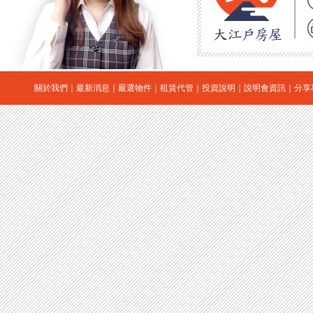
關於我們
｜
最新消息
｜
嚴選物件
｜
租賃代管
｜
投資說明
｜
說明會資訊
｜
分享
｜
日本房地產
｜
日本買房
｜
日本購屋
｜
日本投資
大江戶房屋有限公司