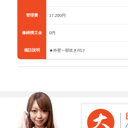
管理費
17,200円
修繕積立金
0円
備註說明
★外壁一部吹き付け