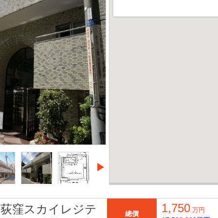
1,750
ン荻窪スカイレジテ
万円
總價