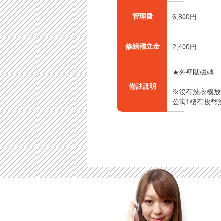
管理費
6,800円
修繕積立金
2,400円
★外壁貼磁磚
備註說明
※沒有洗衣機放
公寓1樓有投幣