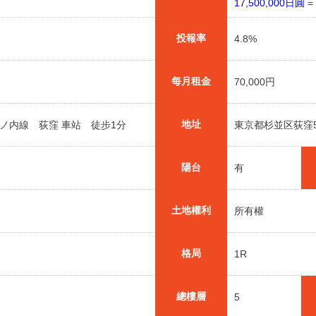
17,500,000日圓
=
投報率
4.8%
每月租金
70,000円
地址
ノ内線 荻窪 車站 徒步1分
東京都杉並区荻窪5丁
陽台
有
土地權利
所有權
格局
1R
總樓層
5