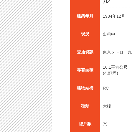
ル
建築年月
1984年12月
現況
出租中
交通資訊
東京メトロ 丸
16.1平方公尺
專有面積
(4.87坪)
建物結構
RC
種類
大樓
總戶數
79