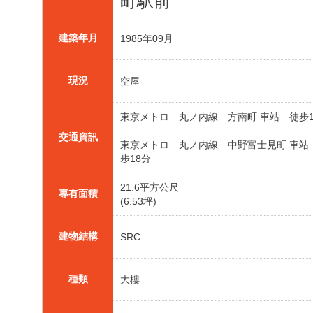
町駅前
建築年月
1985年09月
現況
空屋
東京メトロ 丸ノ内線 方南町 車站 徒步
交通資訊
東京メトロ 丸ノ内線 中野富士見町 車站
步18分
21.6平方公尺
專有面積
(6.53坪)
建物結構
SRC
種類
大樓