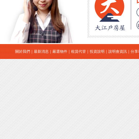
關於我們
｜
最新消息
｜
嚴選物件
｜
租賃代管
｜
投資說明
｜
說明會資訊
｜
分享
｜
日本房地產
｜
日本買房
｜
日本購屋
｜
日本投資
大江戶房屋有限公司