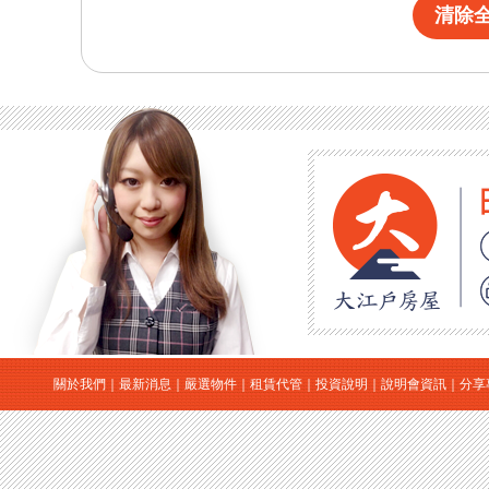
清除
關於我們
｜
最新消息
｜
嚴選物件
｜
租賃代管
｜
投資說明
｜
說明會資訊
｜
分享
｜
日本房地產
｜
日本買房
｜
日本購屋
｜
日本投資
大江戶房屋有限公司