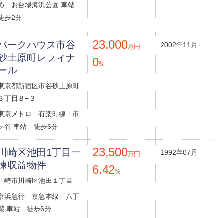
め お台場海浜公園 車站
徒步2分
23,000
パークハウス市谷
2002年11月
万円
砂土原町レフィナ
0
%
ール
東京都新宿区市谷砂土原町
３丁目８−３
東京メトロ 有楽町線 市
ヶ谷 車站 徒步6分
23,500
川崎区池田1丁目一
1992年07月
万円
棟収益物件
6.42
%
川崎市川崎区池田１丁目
京浜急行 京急本線 八丁
畷 車站 徒步6分