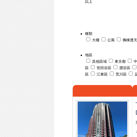
以上
種類
大樓
公寓
獨棟透
地區
其他區域
東京都
中
區
世田谷區
澀谷區
區
江東區
荒川區