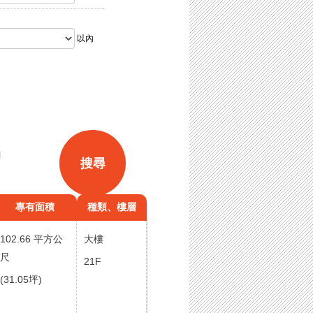
以內
田
搜尋
專有面積
種類、樓層
102.66 平方公
大樓
尺
21F
(31.05坪)