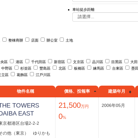
車站徒步距離
天
整棟商辦
店面
辦公室
土地
央區
港區
千代田區
新宿區
文京區
品川區
目黑區
大田
中野區
杉並區
豐島區
北區
板橋區
練馬區
台東區
墨
足立區
葛飾區
江戶川區
物件名稱
價格、投報率
建築年月
21,500
THE TOWERS
2006年05月
万円
DAIBA EAST
0
%
東京都港区台場2-2-2
その他（東京） ゆりかも