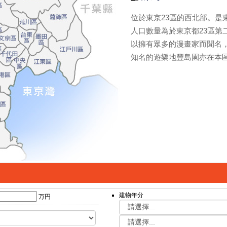
位於東京23區的西北部。是
人口數量為於東京都23區第
以擁有眾多的漫畫家而聞名
知名的遊樂地豐島園亦在本
建物年分
万円