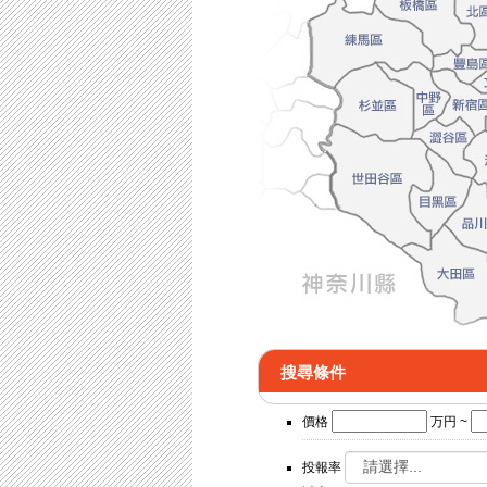
搜尋條件
價格
万円 ~
投報率