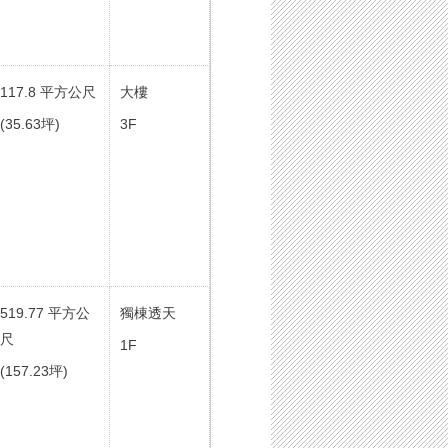
117.8 平方公尺
大樓
(35.63坪)
3F
519.77 平方公
獨棟透天
尺
1F
(157.23坪)