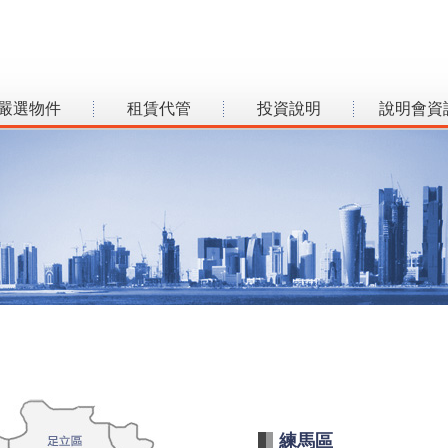
嚴選物件
租賃代管
投資說明
說明會資
練馬區