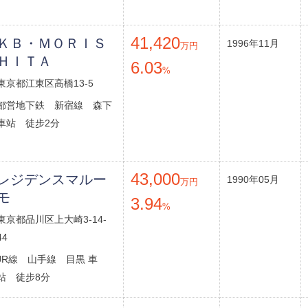
41,420
ＫＢ・ＭＯＲＩＳ
1996年11月
万円
ＨＩＴＡ
6.03
%
東京都江東区高橋13-5
都営地下鉄 新宿線 森下
車站 徒步2分
43,000
レジデンスマルー
1990年05月
万円
モ
3.94
%
東京都品川区上大崎3-14-
44
JR線 山手線 目黒 車
站 徒步8分