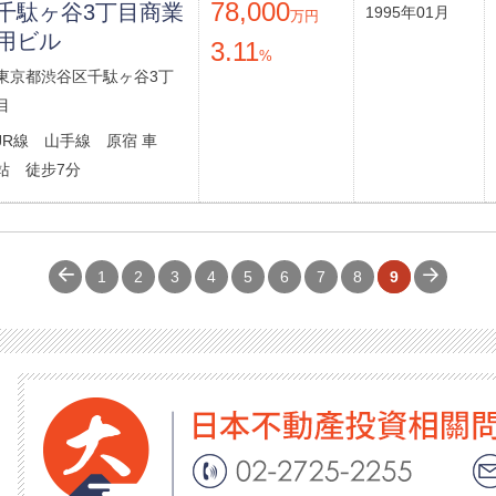
78,000
千駄ヶ谷3丁目商業
1995年01月
万円
用ビル
3.11
%
東京都渋谷区千駄ヶ谷3丁
目
JR線 山手線 原宿 車
站 徒步7分
1
2
3
4
5
6
7
8
9