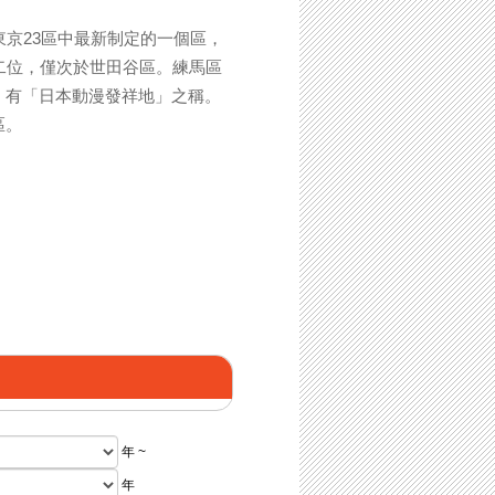
東京23區中最新制定的一個區，
二位，僅次於世田谷區。練馬區
，有「日本動漫發祥地」之稱。
區。
年 ~
年