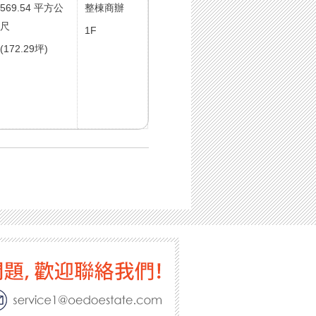
569.54 平方公
整棟商辦
尺
1F
(172.29坪)