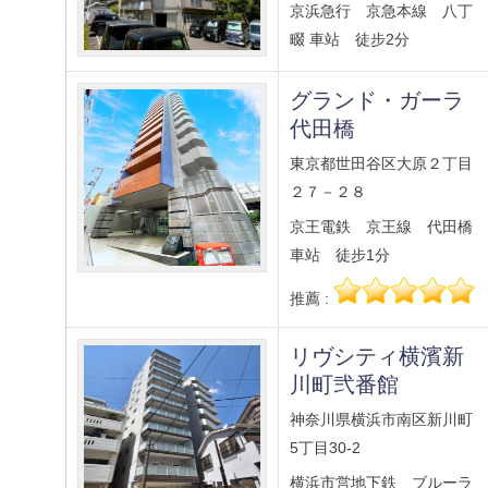
京浜急行 京急本線 八丁
畷 車站 徒步2分
グランド・ガーラ
代田橋
東京都世田谷区大原２丁目
２７－２８
京王電鉄 京王線 代田橋
車站 徒步1分
推薦 :
リヴシティ横濱新
川町弐番館
神奈川県横浜市南区新川町
5丁目30-2
横浜市営地下鉄 ブルーラ