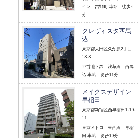
イン 吉野町 車站 徒步4
分
クレヴィスタ西馬
込
東京都大田区久が原2丁目
13-3
都営地下鉄 浅草線 西馬
込 車站 徒步11分
メイクスデザイン
早稲田
東京都新宿区西早稲田1-19-
11
東京メトロ 東西線 早稲
田 車站 徒步10分