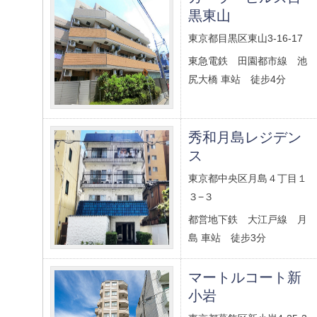
黒東山
東京都目黒区東山3-16-17
東急電鉄 田園都市線 池
尻大橋 車站 徒步4分
秀和月島レジデン
ス
東京都中央区月島４丁目１
３−３
都営地下鉄 大江戸線 月
島 車站 徒步3分
マートルコート新
小岩