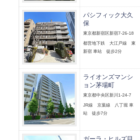
パシフィック大久
保
東京都新宿区新宿7-26-18
都営地下鉄 大江戸線 東
新宿 車站 徒步2分
ライオンズマンシ
ョン茅場町
東京都中央区新川1-24-7
JR線 京葉線 八丁堀 車
站 徒步7分
ガーラ・ヒルズ目