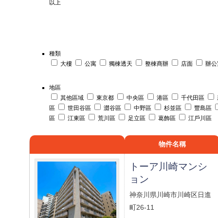
以上
種類
大樓
公寓
獨棟透天
整棟商辦
店面
辦公
地區
其他區域
東京都
中央區
港區
千代田區
區
世田谷區
澀谷區
中野區
杉並區
豐島區
區
江東區
荒川區
足立區
葛飾區
江戶川區
物件名稱
トーア川崎マンシ
ョン
神奈川県川崎市川崎区日進
町26-11