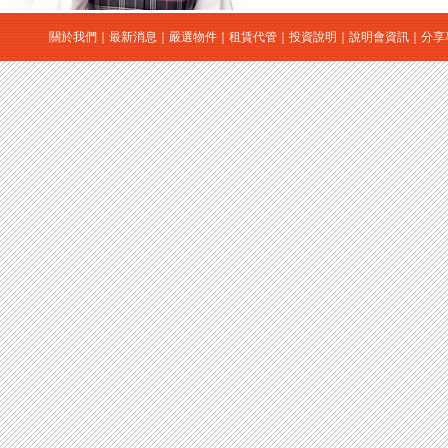
關於我們
｜
最新消息
｜
嚴選物件
｜
租賃代管
｜
投資說明
｜
說明會資訊
｜
分享
｜
日本房地產
｜
日本買房
｜
日本購屋
｜
日本投資
大江戶房屋有限公司